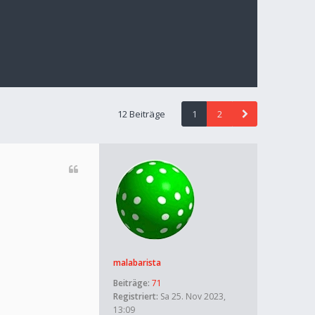
12 Beiträge
1
2
malabarista
Beiträge:
71
Registriert:
Sa 25. Nov 2023,
13:09