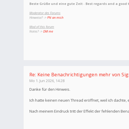
Beste Grüße und eine gute Zeit
-
Best regards and a good 
Moderator des Forums
Hinweise? ->
PN an mich
Mod of this forum
Notes? ->
DM me
Re: Keine Benachrichtigungen mehr von Sig
Mo 1. Jun 2026, 14:28
Danke für den Hinweis.
Ich hatte keinen neuen Thread eröffnet, weil ich dachte,
Nach meinem Eindruck tritt der Effekt der fehlenden Bena