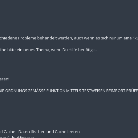
schiedene Probleme behandelt werden, auch wenn es sich nur um eine "kur
fne bitte ein neues Thema, wenn Du Hilfe benötigst.
eren!
 DIE ORDNUNGSGEMÄSSE FUNKTION MITTELS TESTWEISEN REIMPORT PRÜF
 und Cache - Daten löschen und Cache leeren
eren" deaktivieren