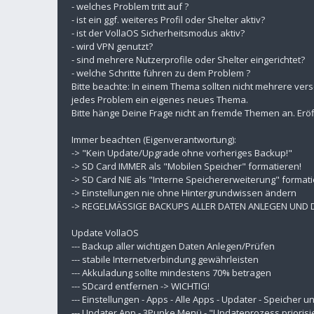
- welches Problem tritt auf ?
- ist ein ggf. weiteres Profil oder Shelter aktiv?
- ist der VollaOS Sicherheitsmodus aktiv?
- wird VPN genutzt?
- sind mehrere Nutzerprofile oder Shelter eingerichtet?
- welche Schritte führen zu dem Problem ?
Bitte beachte: In einem Thema sollten nicht mehrere ver
jedes Problem ein eigenes neues Thema.
Bitte hänge Deine Frage nicht an fremde Themen an. Eröf
Immer beachten (Eigenverantwortung):
-> "Kein Update/Upgrade ohne vorheriges Backup!"
-> SD Card IMMER als "Mobilen Speicher" formatieren!
-> SD Card NIE als "Interne Speichererweiterung" formati
-> Einstellungen nie ohne Hintergrundwissen ändern
-> REGELMÄSSIGE BACKUPS ALLER DATEN ANLEGEN UND
Update VollaOS
--- Backup aller wichtigen Daten Anlegen/Prüfen
--- stabile Internetverbindung gewährleisten
--- Akkuladung sollte mindestens 70% betragen
--- SDcard entfernen -> WICHTIG!
--- Einstellungen - Apps - Alle Apps - Updater - Speicher
--- Updater App - 3Punke Menü - "Updateprozess priorisi