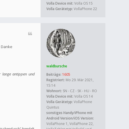
Volla Device mit:
Volla OS 15
Volla Gerätetyp:
VollaPhone 22
. Danke
waldbursche
er lange antippen und
Beiträge:
1605
Registriert:
Mo 29. Mär 2021,
15:14
Wohnort:
SN - CZ - SK - HU - RO
Volla Device mit:
Volla OS 14
Volla Gerätetyp:
VollaPhone
Quintus
sonstiges Handy/iPhone mit
Android Version/iOS Version:
VollaPhone 1, VollaPhone 22,
wischendurch" handelt.