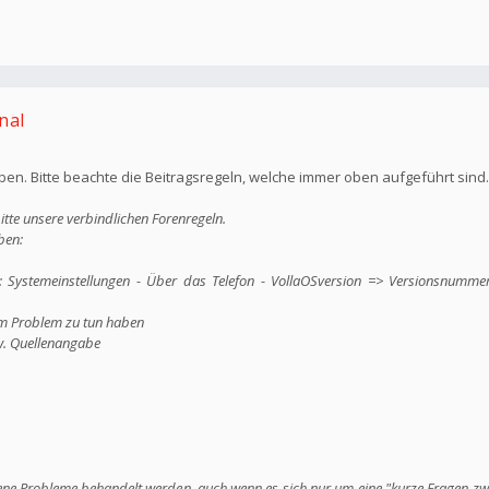
nal
n. Bitte beachte die Beitragsregeln, welche immer oben aufgeführt sind
itte unsere verbindlichen Forenregeln.
ben:
r: Systemeinstellungen - Über das Telefon - VollaOSversion => Versionsnumm
em Problem zu tun haben
w. Quellenangabe
dene Probleme behandelt werden, auch wenn es sich nur um eine "kurze Fragen z