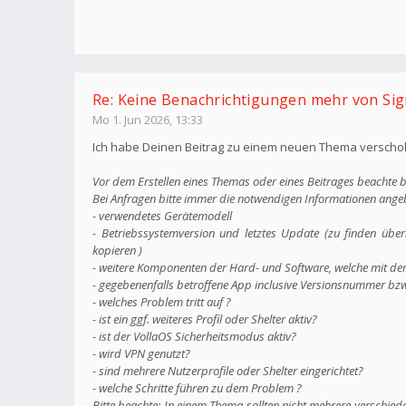
Re: Keine Benachrichtigungen mehr von Sig
Mo 1. Jun 2026, 13:33
Ich habe Deinen Beitrag zu einem neuen Thema verschobe
Vor dem Erstellen eines Themas oder eines Beitrages beachte b
Bei Anfragen bitte immer die notwendigen Informationen ange
- verwendetes Gerätemodell
- Betriebssystemversion und letztes Update (zu finden übe
kopieren )
- weitere Komponenten der Hard- und Software, welche mit d
- gegebenenfalls betroffene App inclusive Versionsnummer bz
- welches Problem tritt auf ?
- ist ein ggf. weiteres Profil oder Shelter aktiv?
- ist der VollaOS Sicherheitsmodus aktiv?
- wird VPN genutzt?
- sind mehrere Nutzerprofile oder Shelter eingerichtet?
- welche Schritte führen zu dem Problem ?
Bitte beachte: In einem Thema sollten nicht mehrere verschie