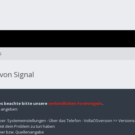
S
von Signal
es beachte bitte unsere
verbindlichen Forenregeln
.
n angeben:
über: Systemeinstellungen - Über das Telefon - VollaOSversion => Versio
mit dem Problem zu tun haben
mmer bzw. Quellenangabe