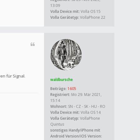
13:09
Volla Device mit:
Volla OS 15
Volla Gerätetyp:
VollaPhone 22
n für Signal.
waldbursche
Beiträge:
1605
Registriert:
Mo 29. Mär 2021,
15:14
Wohnort:
SN - CZ - SK - HU - RO
Volla Device mit:
Volla OS 14
Volla Gerätetyp:
VollaPhone
Quintus
sonstiges Handy/iPhone mit
Android Version/iOS Version: