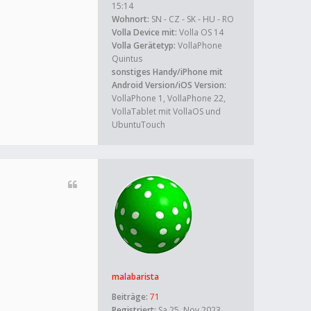
15:14
Wohnort:
SN - CZ - SK - HU - RO
Volla Device mit:
Volla OS 14
Volla Gerätetyp:
VollaPhone
Quintus
sonstiges Handy/iPhone mit
Android Version/iOS Version:
VollaPhone 1, VollaPhone 22,
VollaTablet mit VollaOS und
UbuntuTouch
malabarista
Beiträge:
71
Registriert:
Sa 25. Nov 2023,