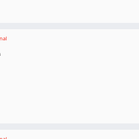
nal
4
nal