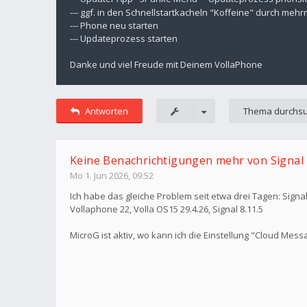
--- ggf. in den Schnellstartkacheln "Koffeine" durch meh
--- Phone neu starten
--- Updateprozess starten
Danke und viel Freude mit Deinem VollaPhone
Antworten
Keine Benachrichtigungen mehr von Signal
Mo 1. Jun 2026, 09:52
Ich habe das gleiche Problem seit etwa drei Tagen: Signal
Vollaphone 22, Volla OS15 29.4.26, Signal 8.11.5
MicroG ist aktiv, wo kann ich die Einstellung "Cloud Messa