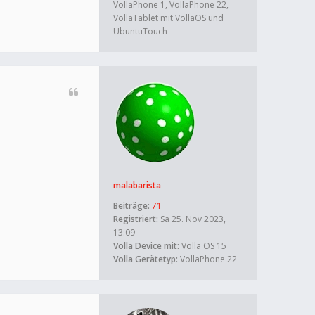
VollaPhone 1, VollaPhone 22,
VollaTablet mit VollaOS und
UbuntuTouch
malabarista
Beiträge:
71
Registriert:
Sa 25. Nov 2023,
13:09
Volla Device mit:
Volla OS 15
Volla Gerätetyp:
VollaPhone 22