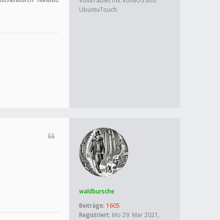
VollaTablet mit VollaOS und
UbuntuTouch
waldbursche
Beiträge:
1605
Registriert:
Mo 29. Mär 2021,