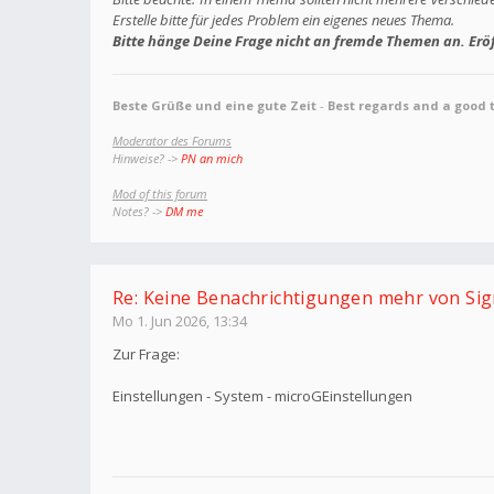
Erstelle bitte für jedes Problem ein eigenes neues Thema.
Bitte hänge Deine Frage nicht an fremde Themen an. Eröf
Beste Grüße und eine gute Zeit
-
Best regards and a good 
Moderator des Forums
Hinweise? ->
PN an mich
Mod of this forum
Notes? ->
DM me
Re: Keine Benachrichtigungen mehr von Sig
Mo 1. Jun 2026, 13:34
Zur Frage:
Einstellungen - System - microGEinstellungen